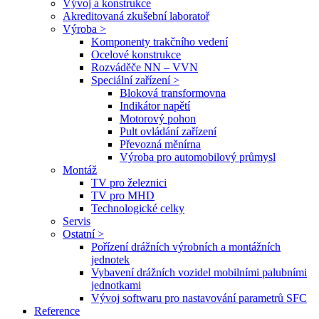
Vývoj a konstrukce
Akreditovaná zkušební laboratoř
Výroba >
Komponenty trakčního vedení
Ocelové konstrukce
Rozváděče NN – VVN
Speciální zařízení >
Bloková transformovna
Indikátor napětí
Motorový pohon
Pult ovládání zařízení
Převozná měnírna
Výroba pro automobilový průmysl
Montáž
TV pro železnici
TV pro MHD
Technologické celky
Servis
Ostatní >
Pořízení drážních výrobních a montážních
jednotek
Vybavení drážních vozidel mobilními palubními
jednotkami
Vývoj softwaru pro nastavování parametrů SFC
Reference