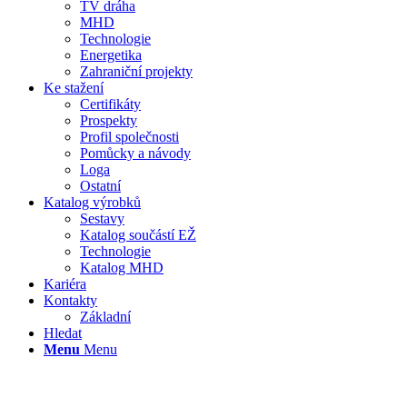
TV dráha
MHD
Technologie
Energetika
Zahraniční projekty
Ke stažení
Certifikáty
Prospekty
Profil společnosti
Pomůcky a návody
Loga
Ostatní
Katalog výrobků
Sestavy
Katalog součástí EŽ
Technologie
Katalog MHD
Kariéra
Kontakty
Základní
Hledat
Menu
Menu