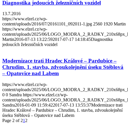
Diagnostika jedoucích železničních vozidel
13.7.2016
https://www.elzel.cz/wp-
content/uploads/2016/07/20161101_092011-1.jpg
2560
1920
Martin
https://www.elzel.cz/wp-
content/uploads/2025/06/LOGO_MODRA_2_RADKY_210x68px_
Martin
2016-07-13 13:22:59
2017-07-17 14:18:45
Diagnostika
jedoucích železničních vozidel
Modernizace trati Hradec Králové – Pardubice –
Chrudim, 1. stavba, zdvoukolejnění úseku Stéblová
– Opatovice nad Labem
https://www.elzel.cz/wp-
content/uploads/2025/06/LOGO_MODRA_2_RADKY_210x68px_
0
0
Sandra
https://www.elzel.cz/wp-
content/uploads/2025/06/LOGO_MODRA_2_RADKY_210x68px_
Sandra
2016-01-09 11:59:42
2017-07-13 13:55:37
Modernizace trati
Hradec Králové – Pardubice – Chrudim, 1. stavba, zdvoukolejnění
úseku Stéblová – Opatovice nad Labem
Page 2 of 2
1
2