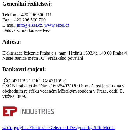
Generální ředitelství:
Telefon: +420 296 500 111
Fax: +420 296 500 700
E-mail:
info@elzel.cz
,
www.elzel.cz
Datová schránka: eaedvez
Adresa:
Elektrizace železnic Praha a.s. nám. Hrdinů 1693/4a 140 00 Praha 4
Nusle stanice metra „C“ Pražského povstání
Bankovní spojení:
IČO: 47115921 DIČ: CZ47115921
ČSOB Praha, číslo účtu: 216025493/0300 Společnost je zapsaná v
obchodním rejstříku vedeném Městským soudem v Praze, oddíl B,
vložka 1809.
© Copyright - Elektrizace železnic I Designed by
Silic Média