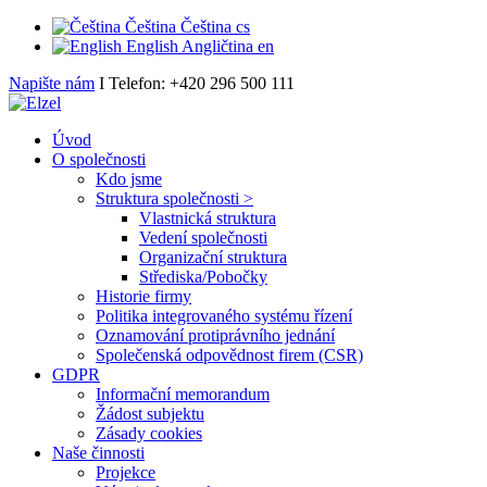
Čeština
Čeština
cs
English
Angličtina
en
Napište nám
I Telefon: +420 296 500 111
Úvod
O společnosti
Kdo jsme
Struktura společnosti >
Vlastnická struktura
Vedení společnosti
Organizační struktura
Střediska/Pobočky
Historie firmy
Politika integrovaného systému řízení
Oznamování protiprávního jednání
Společenská odpovědnost firem (CSR)
GDPR
Informační memorandum
Žádost subjektu
Zásady cookies
Naše činnosti
Projekce