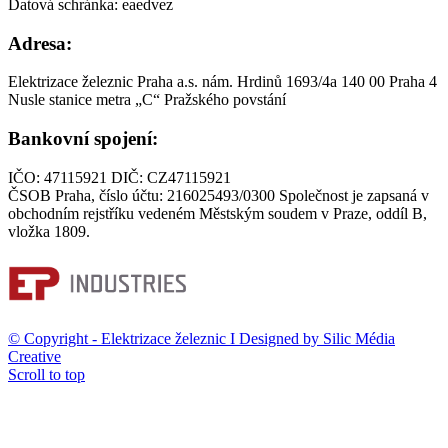
Datová schránka: eaedvez
Adresa:
Elektrizace železnic Praha a.s. nám. Hrdinů 1693/4a 140 00 Praha 4
Nusle stanice metra „C“ Pražského povstání
Bankovní spojení:
IČO: 47115921 DIČ: CZ47115921
ČSOB Praha, číslo účtu: 216025493/0300 Společnost je zapsaná v
obchodním rejstříku vedeném Městským soudem v Praze, oddíl B,
vložka 1809.
© Copyright - Elektrizace železnic I Designed by
Silic Média
Creative
Scroll to top