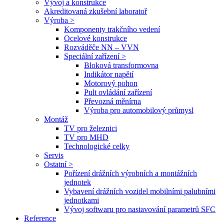
Vývoj a konstrukce
Akreditovaná zkušební laboratoř
Výroba >
Komponenty trakčního vedení
Ocelové konstrukce
Rozváděče NN – VVN
Speciální zařízení >
Bloková transformovna
Indikátor napětí
Motorový pohon
Pult ovládání zařízení
Převozná měnírna
Výroba pro automobilový průmysl
Montáž
TV pro železnici
TV pro MHD
Technologické celky
Servis
Ostatní >
Pořízení drážních výrobních a montážních
jednotek
Vybavení drážních vozidel mobilními palubními
jednotkami
Vývoj softwaru pro nastavování parametrů SFC
Reference