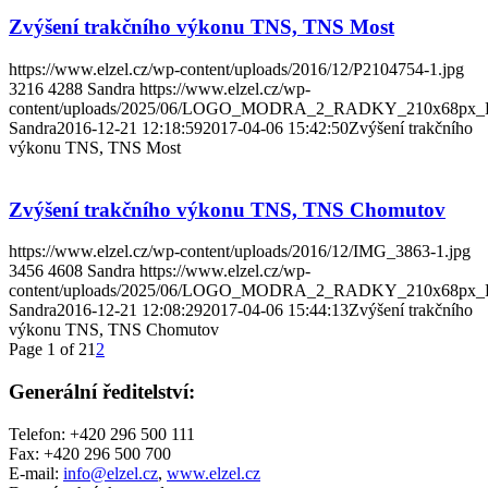
Zvýšení trakčního výkonu TNS, TNS Most
https://www.elzel.cz/wp-content/uploads/2016/12/P2104754-1.jpg
3216
4288
Sandra
https://www.elzel.cz/wp-
content/uploads/2025/06/LOGO_MODRA_2_RADKY_210x68px_
Sandra
2016-12-21 12:18:59
2017-04-06 15:42:50
Zvýšení trakčního
výkonu TNS, TNS Most
Zvýšení trakčního výkonu TNS, TNS Chomutov
https://www.elzel.cz/wp-content/uploads/2016/12/IMG_3863-1.jpg
3456
4608
Sandra
https://www.elzel.cz/wp-
content/uploads/2025/06/LOGO_MODRA_2_RADKY_210x68px_
Sandra
2016-12-21 12:08:29
2017-04-06 15:44:13
Zvýšení trakčního
výkonu TNS, TNS Chomutov
Page 1 of 2
1
2
Generální ředitelství:
Telefon: +420 296 500 111
Fax: +420 296 500 700
E-mail:
info@elzel.cz
,
www.elzel.cz