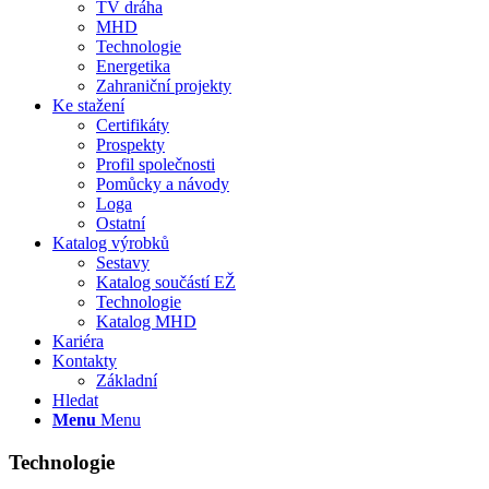
TV dráha
MHD
Technologie
Energetika
Zahraniční projekty
Ke stažení
Certifikáty
Prospekty
Profil společnosti
Pomůcky a návody
Loga
Ostatní
Katalog výrobků
Sestavy
Katalog součástí EŽ
Technologie
Katalog MHD
Kariéra
Kontakty
Základní
Hledat
Menu
Menu
Technologie