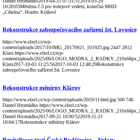
Daniel Hromádko
2019-04-25 07:31:51
2019-05-29
10:20:05
Měnírna č.5 pro trolejové vedení, konečná MHD
„Cihelna“, Hradec Králové
Rekonstrukce zabezpečovacího zařízení žst. Lovosice
https://www.elzel.cz/wp-
content/uploads/2017/10/IMG_20170921_101925.jpg
2447
2812
Klara
https://www.elzel.cz/wp-
content/uploads/2025/06/LOGO_MODRA_2_RADKY_210x68px_
Klara
2017-10-03 11:25:56
2017-10-03 12:48:29
Rekonstrukce
zabezpečovacího zařízení žst. Lovosice
Rekonstrukce měnírny Klárov
https://www.elzel.cz/wp-content/uploads/2019/11/titul.jpg
500
746
Daniel Hromádko
https://www.elzel.cz/wp-
content/uploads/2025/06/LOGO_MODRA_2_RADKY_210x68px_
Daniel Hromádko
2017-09-21 10:00:52
2019-11-21
10:04:17
Rekonstrukce měnírny Klárov
Revitalizace trati České Budějovice – Volary