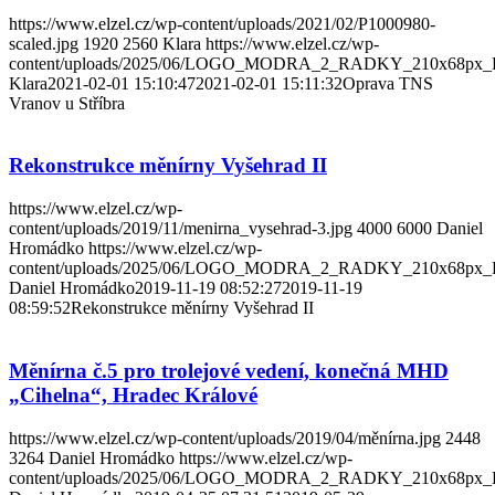
https://www.elzel.cz/wp-content/uploads/2021/02/P1000980-
scaled.jpg
1920
2560
Klara
https://www.elzel.cz/wp-
content/uploads/2025/06/LOGO_MODRA_2_RADKY_210x68px_
Klara
2021-02-01 15:10:47
2021-02-01 15:11:32
Oprava TNS
Vranov u Stříbra
Rekonstrukce měnírny Vyšehrad II
https://www.elzel.cz/wp-
content/uploads/2019/11/menirna_vysehrad-3.jpg
4000
6000
Daniel
Hromádko
https://www.elzel.cz/wp-
content/uploads/2025/06/LOGO_MODRA_2_RADKY_210x68px_
Daniel Hromádko
2019-11-19 08:52:27
2019-11-19
08:59:52
Rekonstrukce měnírny Vyšehrad II
Měnírna č.5 pro trolejové vedení, konečná MHD
„Cihelna“, Hradec Králové
https://www.elzel.cz/wp-content/uploads/2019/04/měnírna.jpg
2448
3264
Daniel Hromádko
https://www.elzel.cz/wp-
content/uploads/2025/06/LOGO_MODRA_2_RADKY_210x68px_