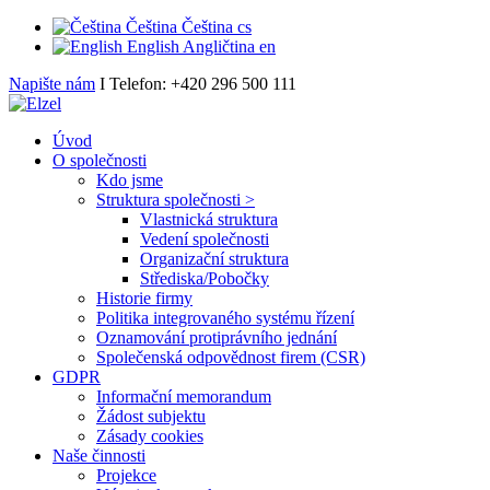
Čeština
Čeština
cs
English
Angličtina
en
Napište nám
I Telefon: +420 296 500 111
Úvod
O společnosti
Kdo jsme
Struktura společnosti >
Vlastnická struktura
Vedení společnosti
Organizační struktura
Střediska/Pobočky
Historie firmy
Politika integrovaného systému řízení
Oznamování protiprávního jednání
Společenská odpovědnost firem (CSR)
GDPR
Informační memorandum
Žádost subjektu
Zásady cookies
Naše činnosti
Projekce