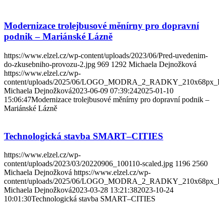
Modernizace trolejbusové měnírny pro dopravní
podnik – Mariánské Lázně
https://www.elzel.cz/wp-content/uploads/2023/06/Pred-uvedenim-
do-zkusebniho-provozu-2.jpg
969
1292
Michaela Dejnožková
https://www.elzel.cz/wp-
content/uploads/2025/06/LOGO_MODRA_2_RADKY_210x68px_
Michaela Dejnožková
2023-06-09 07:39:24
2025-01-10
15:06:47
Modernizace trolejbusové měnírny pro dopravní podnik –
Mariánské Lázně
Technologická stavba SMART–CITIES
https://www.elzel.cz/wp-
content/uploads/2023/03/20220906_100110-scaled.jpg
1196
2560
Michaela Dejnožková
https://www.elzel.cz/wp-
content/uploads/2025/06/LOGO_MODRA_2_RADKY_210x68px_
Michaela Dejnožková
2023-03-28 13:21:38
2023-10-24
10:01:30
Technologická stavba SMART–CITIES