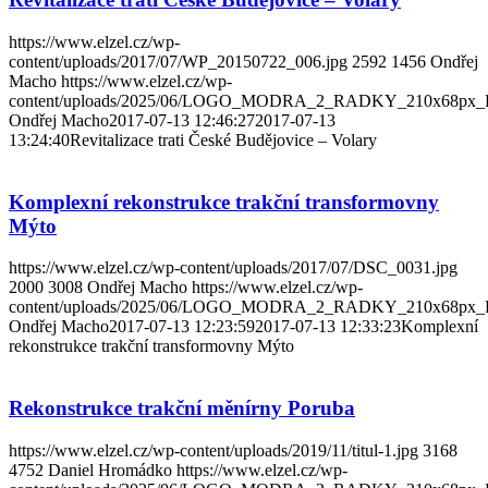
https://www.elzel.cz/wp-
content/uploads/2017/07/WP_20150722_006.jpg
2592
1456
Ondřej
Macho
https://www.elzel.cz/wp-
content/uploads/2025/06/LOGO_MODRA_2_RADKY_210x68px_
Ondřej Macho
2017-07-13 12:46:27
2017-07-13
13:24:40
Revitalizace trati České Budějovice – Volary
Komplexní rekonstrukce trakční transformovny
Mýto
https://www.elzel.cz/wp-content/uploads/2017/07/DSC_0031.jpg
2000
3008
Ondřej Macho
https://www.elzel.cz/wp-
content/uploads/2025/06/LOGO_MODRA_2_RADKY_210x68px_
Ondřej Macho
2017-07-13 12:23:59
2017-07-13 12:33:23
Komplexní
rekonstrukce trakční transformovny Mýto
Rekonstrukce trakční měnírny Poruba
https://www.elzel.cz/wp-content/uploads/2019/11/titul-1.jpg
3168
4752
Daniel Hromádko
https://www.elzel.cz/wp-