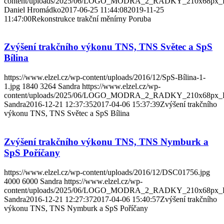
content/uploads/2025/06/LOGO_MODRA_2_RADKY_210x68px_
Daniel Hromádko
2017-06-25 11:44:08
2019-11-25
11:47:00
Rekonstrukce trakční měnírny Poruba
Zvýšení trakčního výkonu TNS, TNS Světec a SpS
Bílina
https://www.elzel.cz/wp-content/uploads/2016/12/SpS-Bílina-1-
1.jpg
1840
3264
Sandra
https://www.elzel.cz/wp-
content/uploads/2025/06/LOGO_MODRA_2_RADKY_210x68px_
Sandra
2016-12-21 12:37:35
2017-04-06 15:37:39
Zvýšení trakčního
výkonu TNS, TNS Světec a SpS Bílina
Zvýšení trakčního výkonu TNS, TNS Nymburk a
SpS Poříčany
https://www.elzel.cz/wp-content/uploads/2016/12/DSC01756.jpg
4000
6000
Sandra
https://www.elzel.cz/wp-
content/uploads/2025/06/LOGO_MODRA_2_RADKY_210x68px_
Sandra
2016-12-21 12:27:37
2017-04-06 15:40:57
Zvýšení trakčního
výkonu TNS, TNS Nymburk a SpS Poříčany