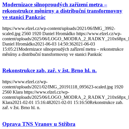
Modernizace silnoproudých zařízení metra –
rekonstrukce měnírny a distribuční transformovny
ve stanici Pankrác
https://www.elzel.cz/wp-content/uploads/2021/06/IMG_3992-
scaled.jpg
2560
1920
Daniel Hromádko
https://www.elzel.cz/wp-
content/uploads/2025/06/LOGO_MODRA_2_RADKY_210x68px_
Daniel Hromádko
2021-06-03 14:50:36
2021-06-03
15:05:21
Modernizace silnoproudých zařízení metra – rekonstrukce
měnírny a distribuční transformovny ve stanici Pankrác
Rekonstrukce zab. zař. v žst. Brno hl. n.
https://www.elzel.cz/wp-
content/uploads/2021/02/IMG_20191118_095623-scaled.jpg
1920
2560
Klara
https://www.elzel.cz/wp-
content/uploads/2025/06/LOGO_MODRA_2_RADKY_210x68px_
Klara
2021-02-01 15:16:48
2021-02-01 15:16:50
Rekonstrukce zab.
zař. v žst. Brno hl. n.
Oprava TNS Vranov u Stříbra