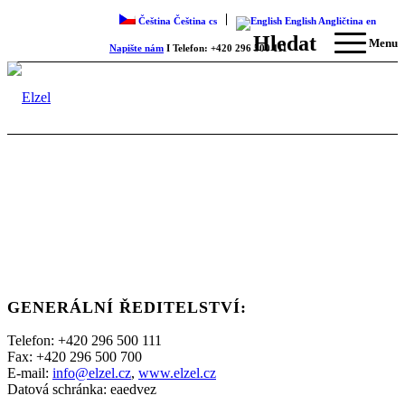
Čeština
Čeština
cs
English
Angličtina
en
Hledat
Menu
Napište nám
I Telefon: +420 296 500 111
GENERÁLNÍ ŘEDITELSTVÍ:
Telefon: +420 296 500 111
Fax: +420 296 500 700
E-mail:
info@elzel.cz
,
www.elzel.cz
Datová schránka: eaedvez