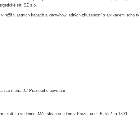
etické síti SŽ s.o.
 v režii vlastních kapacit a know-how letitých zkušeností s aplikacemi toho t
tanice metra „C“ Pražského povstání
m rejstříku vedeném Městským soudem v Praze, oddíl B, vložka 1809.