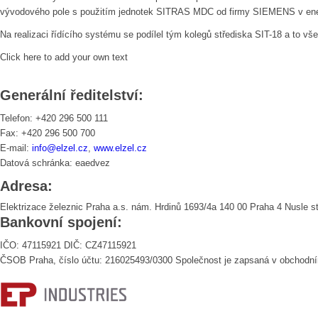
vývodového pole s použitím jednotek SITRAS MDC od firmy SIEMENS v energ
Na realizaci řídícího systému se podílel tým kolegů střediska SIT-18 a to vše
Click here to add your own text
Generální ředitelství:
Telefon: +420 296 500 111
Fax: +420 296 500 700
E-mail:
info@elzel.cz
,
www.elzel.cz
Datová schránka: eaedvez
Adresa:
Elektrizace železnic Praha a.s. nám. Hrdinů 1693/4a 140 00 Praha 4 Nusle s
Bankovní spojení:
IČO: 47115921 DIČ: CZ47115921
ČSOB Praha, číslo účtu: 216025493/0300 Společnost je zapsaná v obchodní