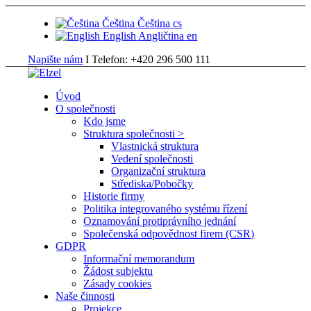
Čeština
Čeština
cs
English
Angličtina
en
Napište nám
I Telefon: +420 296 500 111
Úvod
O společnosti
Kdo jsme
Struktura společnosti >
Vlastnická struktura
Vedení společnosti
Organizační struktura
Střediska/Pobočky
Historie firmy
Politika integrovaného systému řízení
Oznamování protiprávního jednání
Společenská odpovědnost firem (CSR)
GDPR
Informační memorandum
Žádost subjektu
Zásady cookies
Naše činnosti
Projekce