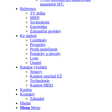
parametrů SFC
Reference
TV dráha
MHD
Technologie
Energetika
Zahraniční projekty
Ke stažení
Certifikáty
Prospekty
Profil společnosti
Pomůcky a návody
Loga
Ostatní
Katalog výrobků
Sestavy
Katalog součástí EŽ
Technologie
Katalog MHD
Kariéra
Kontakty
Základní
Hledat
Menu
Menu