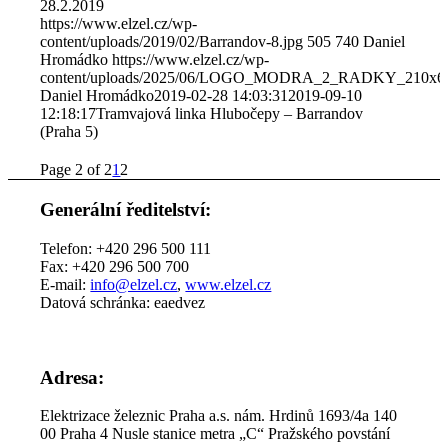
28.2.2019
https://www.elzel.cz/wp-
content/uploads/2019/02/Barrandov-8.jpg
505
740
Daniel
Hromádko
https://www.elzel.cz/wp-
content/uploads/2025/06/LOGO_MODRA_2_RADKY_210x6
Daniel Hromádko
2019-02-28 14:03:31
2019-09-10
12:18:17
Tramvajová linka Hlubočepy – Barrandov
(Praha 5)
Page 2 of 2
1
2
Generální ředitelství:
Telefon: +420 296 500 111
Fax: +420 296 500 700
E-mail:
info@elzel.cz
,
www.elzel.cz
Datová schránka: eaedvez
Adresa:
Elektrizace železnic Praha a.s. nám. Hrdinů 1693/4a 140
00 Praha 4 Nusle stanice metra „C“ Pražského povstání