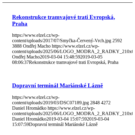
Rekonstrukce tramvajové trati Evropská,
Praha
https://www.elzel.cz/wp-
content/uploads/2017/07/Smyčka-Červený-Vrch.jpg
2592
3888
Ondřej Macho
https://www.elzel.cz/wp-
content/uploads/2025/06/LOGO_MODRA_2_RADKY_210x6
Ondřej Macho
2019-03-04 15:48:59
2019-03-05
08:06:37
Rekonstrukce tramvajové trati Evropská, Praha
Dopravní terminál Mariánské Lázně
https://www.elzel.cz/wp-
content/uploads/2019/03/DSC07189.jpg
2848
4272
Daniel Hromádko
https://www.elzel.cz/wp-
content/uploads/2025/06/LOGO_MODRA_2_RADKY_210x6
Daniel Hromádko
2019-03-04 15:07:59
2019-03-04
15:07:59
Dopravní terminál Mariánské Lázně