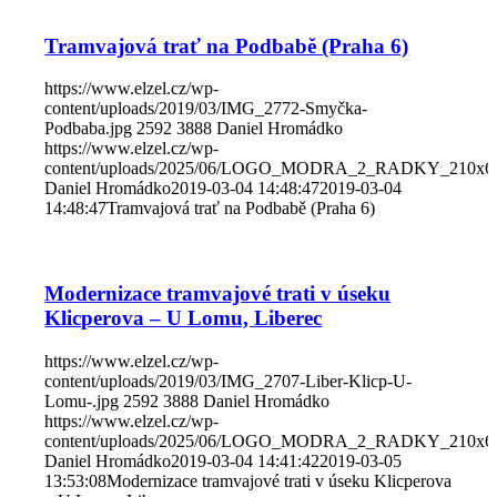
Tramvajová trať na Podbabě (Praha 6)
https://www.elzel.cz/wp-
content/uploads/2019/03/IMG_2772-Smyčka-
Podbaba.jpg
2592
3888
Daniel Hromádko
https://www.elzel.cz/wp-
content/uploads/2025/06/LOGO_MODRA_2_RADKY_210x6
Daniel Hromádko
2019-03-04 14:48:47
2019-03-04
14:48:47
Tramvajová trať na Podbabě (Praha 6)
Modernizace tramvajové trati v úseku
Klicperova – U Lomu, Liberec
https://www.elzel.cz/wp-
content/uploads/2019/03/IMG_2707-Liber-Klicp-U-
Lomu-.jpg
2592
3888
Daniel Hromádko
https://www.elzel.cz/wp-
content/uploads/2025/06/LOGO_MODRA_2_RADKY_210x6
Daniel Hromádko
2019-03-04 14:41:42
2019-03-05
13:53:08
Modernizace tramvajové trati v úseku Klicperova