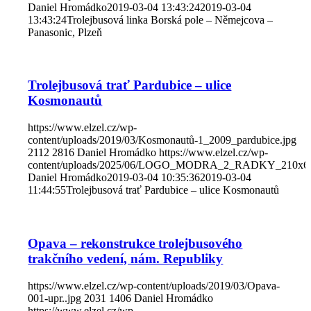
Daniel Hromádko
2019-03-04 13:43:24
2019-03-04
13:43:24
Trolejbusová linka Borská pole – Němejcova –
Panasonic, Plzeň
Trolejbusová trať Pardubice – ulice
Kosmonautů
https://www.elzel.cz/wp-
content/uploads/2019/03/Kosmonautů-1_2009_pardubice.jpg
2112
2816
Daniel Hromádko
https://www.elzel.cz/wp-
content/uploads/2025/06/LOGO_MODRA_2_RADKY_210x6
Daniel Hromádko
2019-03-04 10:35:36
2019-03-04
11:44:55
Trolejbusová trať Pardubice – ulice Kosmonautů
Opava – rekonstrukce trolejbusového
trakčního vedení, nám. Republiky
https://www.elzel.cz/wp-content/uploads/2019/03/Opava-
001-upr..jpg
2031
1406
Daniel Hromádko
https://www.elzel.cz/wp-