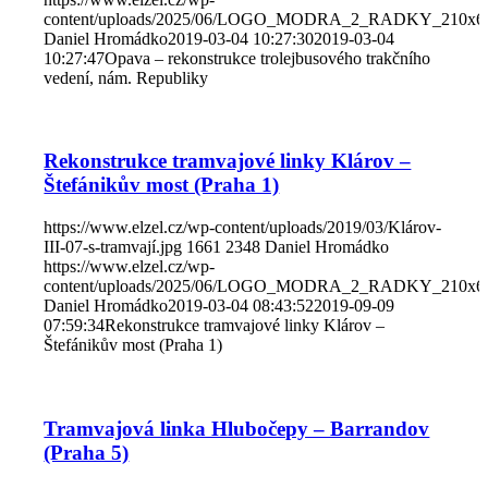
content/uploads/2025/06/LOGO_MODRA_2_RADKY_210x6
Daniel Hromádko
2019-03-04 10:27:30
2019-03-04
10:27:47
Opava – rekonstrukce trolejbusového trakčního
vedení, nám. Republiky
Rekonstrukce tramvajové linky Klárov –
Štefánikův most (Praha 1)
https://www.elzel.cz/wp-content/uploads/2019/03/Klárov-
III-07-s-tramvají.jpg
1661
2348
Daniel Hromádko
https://www.elzel.cz/wp-
content/uploads/2025/06/LOGO_MODRA_2_RADKY_210x6
Daniel Hromádko
2019-03-04 08:43:52
2019-09-09
07:59:34
Rekonstrukce tramvajové linky Klárov –
Štefánikův most (Praha 1)
Tramvajová linka Hlubočepy – Barrandov
(Praha 5)