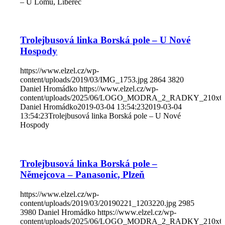
– U Lomu, Liberec
Trolejbusová linka Borská pole – U Nové
Hospody
https://www.elzel.cz/wp-
content/uploads/2019/03/IMG_1753.jpg
2864
3820
Daniel Hromádko
https://www.elzel.cz/wp-
content/uploads/2025/06/LOGO_MODRA_2_RADKY_210x6
Daniel Hromádko
2019-03-04 13:54:23
2019-03-04
13:54:23
Trolejbusová linka Borská pole – U Nové
Hospody
Trolejbusová linka Borská pole –
Němejcova – Panasonic, Plzeň
https://www.elzel.cz/wp-
content/uploads/2019/03/20190221_1203220.jpg
2985
3980
Daniel Hromádko
https://www.elzel.cz/wp-
content/uploads/2025/06/LOGO_MODRA_2_RADKY_210x6